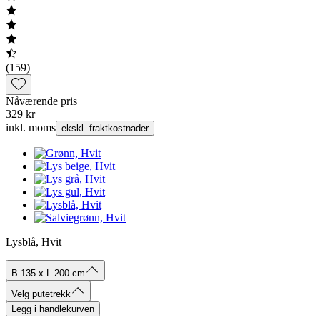
(159)
Nåværende pris
329 kr
inkl. moms
ekskl. fraktkostnader
Lysblå, Hvit
B 135 x L 200 cm
Velg putetrekk
Legg i handlekurven