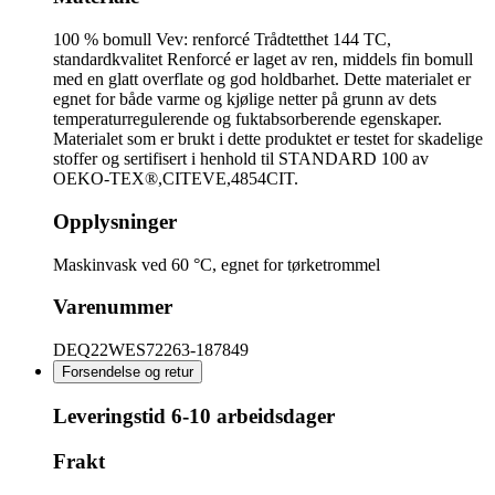
100 % bomull Vev: renforcé Trådtetthet 144 TC,
standardkvalitet Renforcé er laget av ren, middels fin bomull
med en glatt overflate og god holdbarhet. Dette materialet er
egnet for både varme og kjølige netter på grunn av dets
temperaturregulerende og fuktabsorberende egenskaper.
Materialet som er brukt i dette produktet er testet for skadelige
stoffer og sertifisert i henhold til STANDARD 100 av
OEKO-TEX®,CITEVE,4854CIT.
Opplysninger
Maskinvask ved 60 °C, egnet for tørketrommel
Varenummer
DEQ22WES72263-187849
Forsendelse og retur
Leveringstid
6-10 arbeidsdager
Frakt